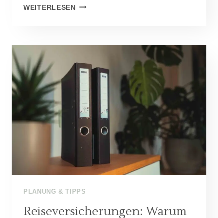
MIETWAGEN
WEITERLESEN
AUF
REISEN:
ALLES,
WAS
DU
WISSEN
MUSST!
PLANUNG & TIPPS
Reiseversicherungen: Warum