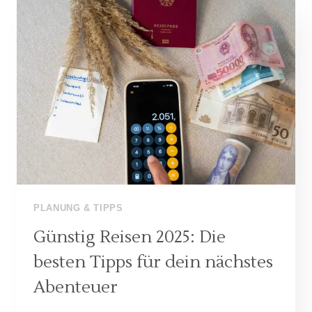
2025
–
WAS
AUF
KEINER
REISE
FEHLEN
DARF!
PLANUNG & TIPPS
Günstig Reisen 2025: Die
besten Tipps für dein nächstes
Abenteuer