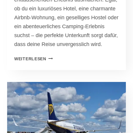
ob du ein luxuriöses Hotel, eine charmante
Airbnb-Wohnung, ein geselliges Hostel oder
ein abenteuerliches Camping-Erlebnis
suchst – die perfekte Unterkunft sorgt dafür,
dass deine Reise unvergesslich wird.
DIE
WEITERLESEN
RICHTIGE
UNTERKUNFT
FINDEN:
SO
BUCHST
DU
PERFEKT
FÜR
DEINE
REISE!