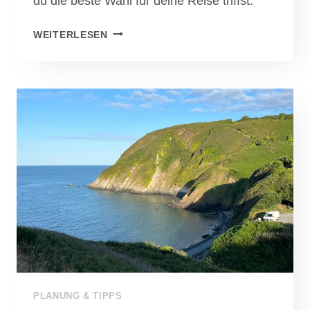
du die beste Wahl für deine Reise triffst.
REISEVERSICHERUNGEN:
WEITERLESEN
WARUM
SIE
WICHTIG
SIND
UND
WELCHE
DU
WIRKLICH
BRAUCHST
PLANUNG & TIPPS