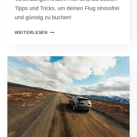
Tipps und Tricks, um deinen Flug stressfrei
und günstig zu buchen!
FLÜGE
WEITERLESEN
BUCHEN
WIE
EIN
PROFI:
SO
FINDEST
DU
DIE
BESTEN
DEALS!