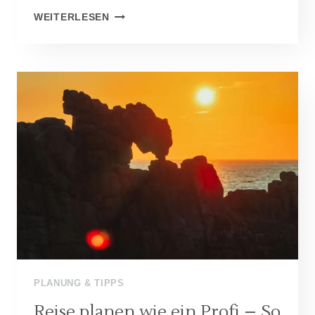
UNTERWEGS
WEITERLESEN
MIT
DEM
CAMPER:
DEIN
ULTIMATIVER
GUIDE
FÜR
DEN
PERFEKTEN
ROADTRIP
PLANUNG & TIPPS
Reise planen wie ein Profi – So