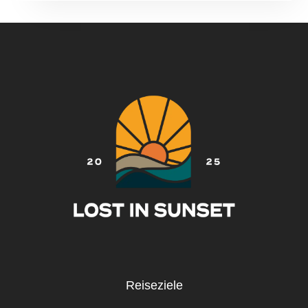
WIE
EIN
PROFI
–
SO
WIRD
DEIN
TRIP
UNVERGESSLICH!
Reiseziele